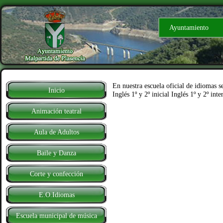
Ayuntamiento
Facebook
En nuestra escuela oficial de idiomas s
Inicio
Inglés 1º y 2º inicial Inglés 1º y 2º int
Animación teatral
Aula de Adultos
Baile y Danza
Corte y confección
E.O.Idiomas
Escuela municipal de música