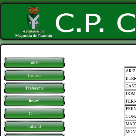
Inicio
ARIZ
Historia
BER
CAST
Preferente
DOM
Juvenil
FER
FER
Cadete
GONZ
MAR
Infantil
MON