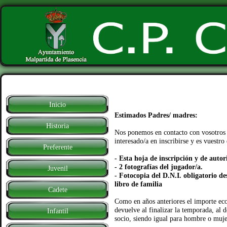
Inicio
Estimados Padres/ madres:
Historia
Nos ponemos en contacto con vosotros 
interesado/a en inscribirse y es vuest
Preferente
- Esta hoja de inscripción y de aut
- 2 fotografías del jugador/a.
Juvenil
- Fotocopia del D.N.I. obligatorio de
libro de familia
Cadete
Como en años anteriores el importe eco
devuelve al finalizar la temporada, al d
Infantil
socio, siendo igual para hombre o mujer