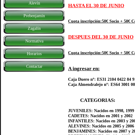
Alevín
HASTA EL 30 DE JUNIO
Prebenjamín
Cuota inscripción:50€ Socio + 50€ 
Zagalín
DESPUES DEL 30 DE JUNIO
Normativa
Cuota inscripción:50€ Socio + 50€ 
Horarios
Contactar
A ingresar en:
Caja Duero nº: ES31 2104 0422 84 
Caja Almendralejo nº: ES64 3001 0
CATEGORIAS:
JUVENILES: Nacidos en 1998, 1999 y
CADETES: Nacidos en 2001 y 2002
INFANTILES: Nacidos en 2003 y 20
ALEVINES: Nacidos en 2005 y 2006
BENJAMINES: Nacidos en 2007 y 2