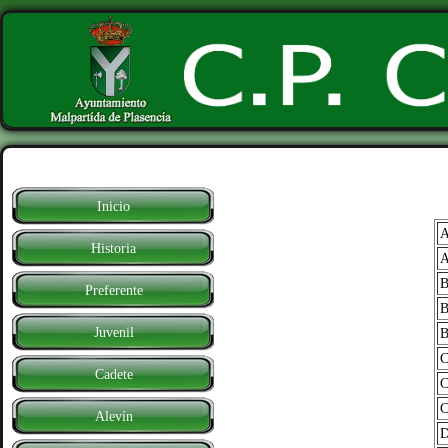
Inicio
Historia
Preferente
B
Juvenil
Cadete
Alevín