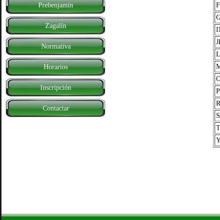
Prebenjamín
Zagalín
Normativa
Horarios
O
Inscripción
Contactar